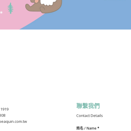
聯繫我們
1919
308
Contact Details
eaquin.com.tw
姓名 / Name
*