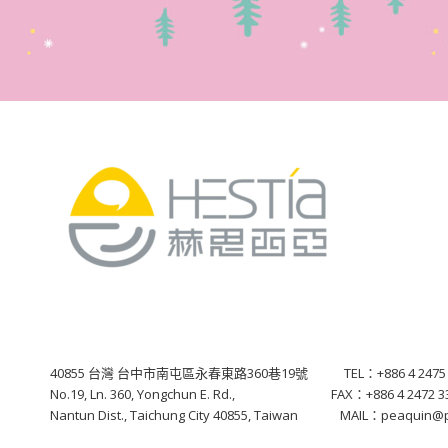
40855 台灣 台中市南屯區永春東路360巷19號 TEL：+886 4 2475 
No.19, Ln. 360, Yongchun E. Rd., FAX：+886 4 2472 3
Nantun Dist., Taichung City 40855, Taiwan MAIL：peaquin@p