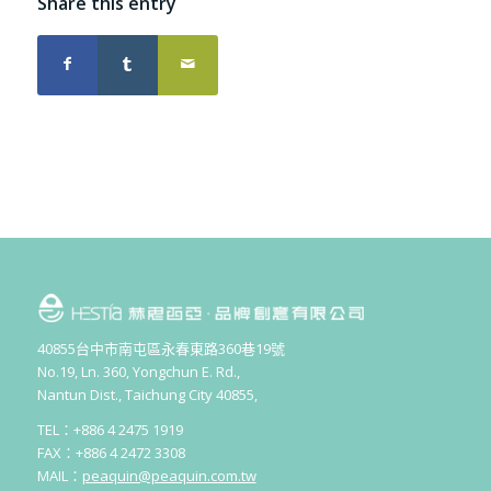
Share this entry
40855台中市南屯區永春東路360巷19號
No.19, Ln. 360, Yongchun E. Rd.,
Nantun Dist., Taichung City 40855,
TEL：+886 4 2475 1919
FAX：+886 4 2472 3308
MAIL：
peaquin@peaquin.com.tw