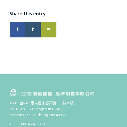
Share this entry
40855台中市南屯區永春東路360巷19號
No.19, Ln. 360, Yongchun E. Rd.,
Nantun Dist., Taichung City 40855,
TEL：+886 4 2475 1919