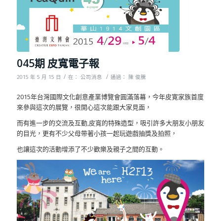
045期 皮寬電子報
/
/
2015 年 5 月 15 日
在：
公司消息
通過：
陳 俊騰
2015年台灣國際文化創意產業博覽會圓滿落幕，今年皮寛家族首度
來參與這次的展覽，很開心這次能跟大家見面，
而有進一步的交流及互動,皮寬的特殊造型，吸引許多大朋友小朋友
的目光，更有不少父母带著小孩一起玩遊戲抽獎及拍照，
也讓這次的活動增添了不少歡樂及親子之間的互動。