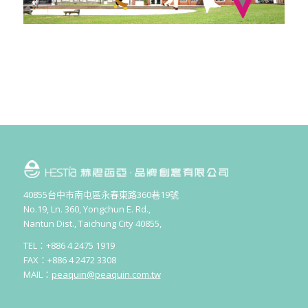
40855台中市南屯區永春東路360巷19號
No.19, Ln. 360, Yongchun E. Rd.,
Nantun Dist., Taichung City 40855,
TEL：+886 4 2475 1919
FAX：+886 4 2472 3308
MAIL：
peaquin@peaquin.com.tw