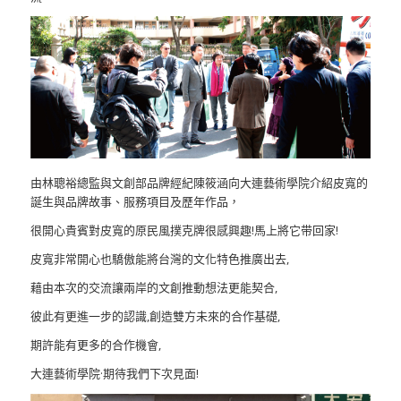
由林聰裕總監與文創部品牌經紀陳筱涵向大連藝術學院介紹皮寬的
誕生與品牌故事、服務項目及歷年作品，
很開心貴賓對皮寬的原民風撲克牌很感興趣!馬上將它带回家!
皮寬非常開心也驕傲能將台灣的文化特色推廣出去,
藉由本次的交流讓兩岸的文創推動想法更能契合,
彼此有更進一步的認識,創造雙方未來的合作基礎,
期許能有更多的合作機會,
大連藝術學院·期待我們下次見面!