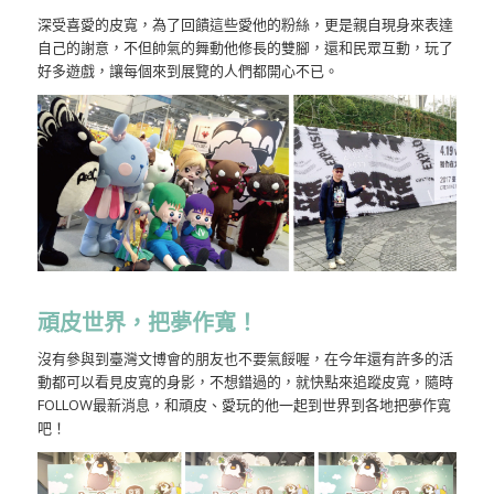
深受喜愛的皮寬，為了回饋這些愛他的粉絲，更是親自現身來表達
自己的謝意，不但帥氣的舞動他修長的雙腳，還和民眾互動，玩了
好多遊戲，讓每個來到展覽的人們都開心不已。
頑皮世界，把夢作寬！
沒有參與到臺灣文博會的朋友也不要氣餒喔，在今年還有許多的活
動都可以看見皮寬的身影，不想錯過的，就快點來追蹤皮寬，隨時
FOLLOW最新消息，和頑皮、愛玩的他一起到世界到各地把夢作寬
吧！