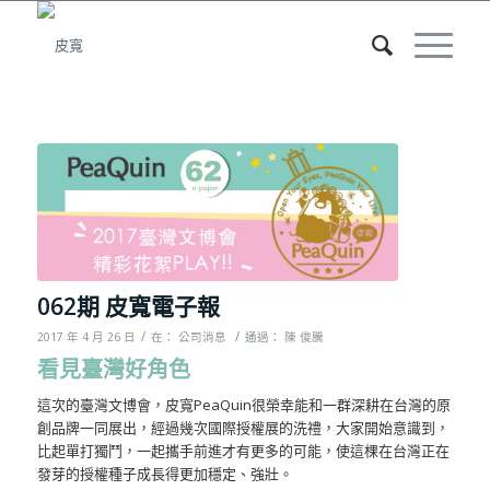
062期 皮寬電子報
/
/
2017 年 4 月 26 日
在：
公司消息
通過：
陳 俊騰
看見臺灣好角色
這次的臺灣文博會，皮寬PeaQuin很榮幸能和一群深耕在台灣的原
創品牌一同展出，經過幾次國際授權展的洗禮，大家開始意識到，
比起單打獨鬥，一起攜手前進才有更多的可能，使這棵在台灣正在
發芽的授權種子成長得更加穩定、強壯。