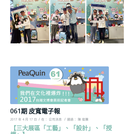
061期 皮寬電子報
/
/
2017 年 4 月 17 日
在：
公司消息
通過：
陳 俊騰
【三大展區「工藝」、「設計」、「授