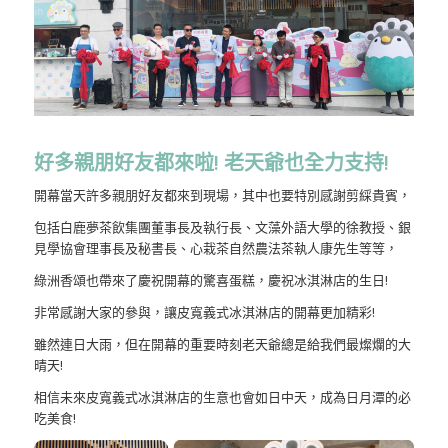
好多親朋好友都來啦!
老天爺也全力支持!
開幕當天許多親朋好友都來到現場，其中也要特別感謝剪綵貴賓，
包括白鹿夢茶飲集團董事長及執行長、文藻外語大學的徐教授、銀
見學協會理事長及秘書長、心栽茶自然農法茶執人康先生等等，
綠洲香頌也帶來了慶祝開幕的驚喜蛋糕，慶祝冰淇淋店的生日!
非常感謝大家的參與，讓皮寬義式冰淇淋店的開幕更加精彩!
雖然連日大雨，但在開幕的重要時刻老天爺總是給我們最燦爛的大
晴天!
相信未來皮寬義式冰淇淋店的生意也會如日中天，成為日月潭的必
吃美食!