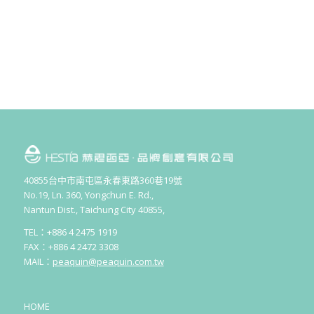
40855台中市南屯區永春東路360巷19號
No.19, Ln. 360, Yongchun E. Rd.,
Nantun Dist., Taichung City 40855,
TEL：+886 4 2475 1919
FAX：+886 4 2472 3308
MAIL：
peaquin@peaquin.com.tw
HOME