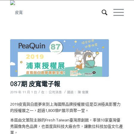
087期 皮寬電子報
/
/
2019 年 11 月 1 日
在：
公司消息
通過：
陳 俊騰
2019皮寬與白鹿夢來到上海國際品牌授權展!這是亞洲極具影響力
的授權展之一，超過1,800項IP展示齊聚一堂。
本屆由文策院主辦的Fresh Taiwan臺灣原創館，率領10家臺灣優
秀圖像角色品牌，也首度與科技大廠合作，讓數位科技加值文化產
業，