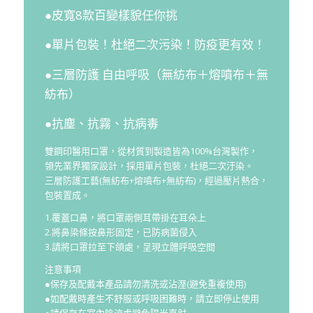
●皮寬8款百變樣貌任你挑
●單片包裝！杜絕二次污染！防疫更有效！
●三層防護 自由呼吸（無紡布＋熔噴布＋無
紡布）
●抗塵、抗霧、抗病毒
雙鋼印醫用口罩，從材質到製造皆為100%台灣製作，
領先業界獨家設計，採用單片包裝，杜絕二次汙染。
三層防護工藝(無紡布+熔噴布+無紡布)，經過壓片熱合，
包裝置成。
1.覆蓋口鼻，將口罩兩側耳帶掛在耳朵上
2.將鼻梁條按鼻形固定，已防病菌侵入
3.請將口罩拉至下頜處，呈現立體呼吸空間
注意事項
●保存及配戴本產品請勿清洗或沾溼(避免重複使用)
●如配戴時產生不舒服或呼吸困難時，請立即停止使用
●請保存在室內陰涼處避免陽光直射