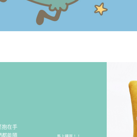
至抱在手
們都能隨
馬上購買！！