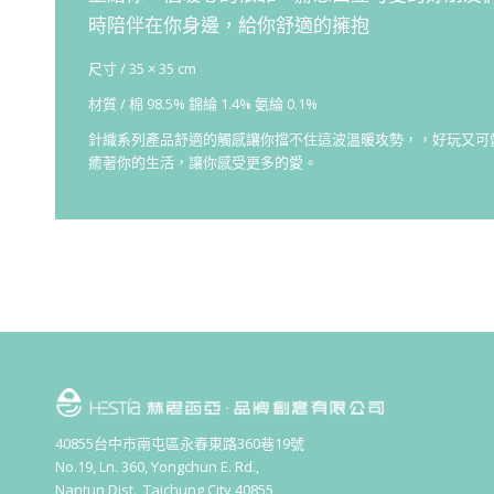
時陪伴在你身邊，給你舒適的擁抱
尺寸 / 35 × 35 cm
材質 / 棉 98.5% 錦綸 1.4% 氨綸 0.1%
針織系列產品舒適的觸感讓你擋不住這波溫暖攻勢，，好玩又可
癒著你的生活，讓你感受更多的愛。
40855台中市南屯區永春東路360巷19號
No.19, Ln. 360, Yongchun E. Rd.,
Nantun Dist., Taichung City 40855,