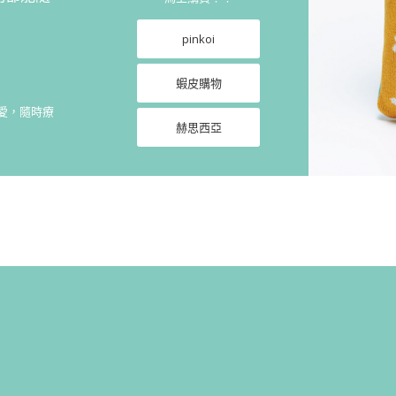
pinkoi
蝦皮購物
愛，隨時療
赫思西亞