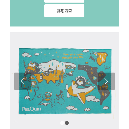
赫思西亞
下一頁
1
2