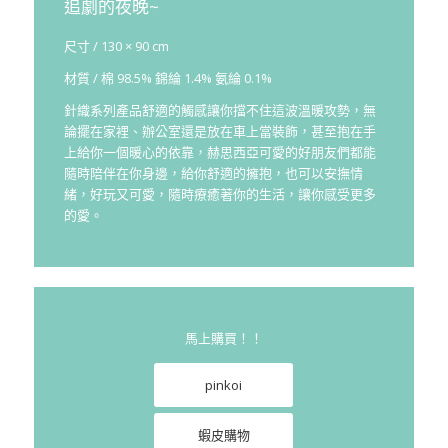
追劇的夜晚~
尺寸 / 130 × 90 cm
材質 / 棉 98.5% 錦綸 1.4% 氨綸 0.1%
針織系列產品舒適的觸感讓你擋不住這波溫暖攻勢，無
論擺在家裡、辦公室還是放在車上當裝飾，甚至抱在手
上給你一個暖心的依靠，赫思西亞可愛的好朋友們都能
隨時陪伴在你身邊，給你舒適的擁抱，也可以安撫情
緒，好玩又可愛，隨時療癒著你的生活，讓你感受更多
的愛。
馬上購買！！
pinkoi
蝦皮購物