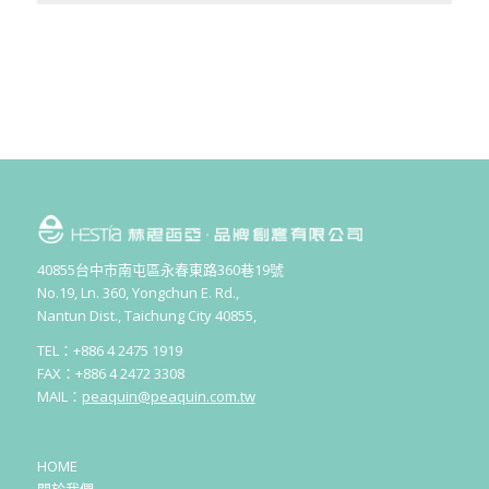
40855台中市南屯區永春東路360巷19號
No.19, Ln. 360, Yongchun E. Rd.,
Nantun Dist., Taichung City 40855,
TEL：+886 4 2475 1919
FAX：+886 4 2472 3308
MAIL：
peaquin@peaquin.com.tw
HOME